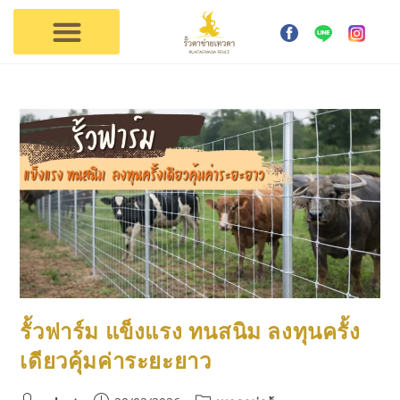
การใช้งาน
ตัวแทนเทวดา
ติดต่อรั้วเทวดา
รั้วฟาร์ม แข็งแรง ทนสนิม ลงทุนครั้ง
เดียวคุ้มค่าระยะยาว