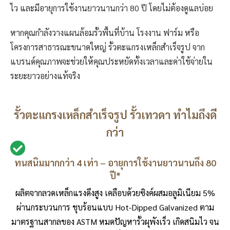
ไว และมีอายุการใช้งานยาวนานกว่า 80 ปี โดยไม่ต้องดูแลบ่อย
หากคุณกำลังวางแผนล้อมรั้วพื้นที่บ้าน โรงงาน ฟาร์ม หรือ
โครงการสาธารณะขนาดใหญ่ รั้วตะแกรงเหล็กสำเร็จรูป จาก
แบรนด์คุณภาพจะช่วยให้คุณประหยัดทั้งเวลาและค่าใช้จ่ายใน
ระยะยาวอย่างแท้จริง
รั้วตะแกรงเหล็กสำเร็จรูป รั้วเทวดา ทำไมถึงดี
กว่า
ทนสนิมมากกว่า 4 เท่า – อายุการใช้งานยาวนานถึง 80
ปี*
ผลิตจากลวดเหล็กแรงดึงสูง เคลือบด้วยซิงค์ผสมอลูมิเนียม 5%
ผ่านกระบวนการ ชุบร้อนแบบ Hot-Dipped Galvanized ตาม
มาตรฐานสากลของ ASTM หมดปัญหารั้วผุพังเร็ว เกิดสนิมไว จน