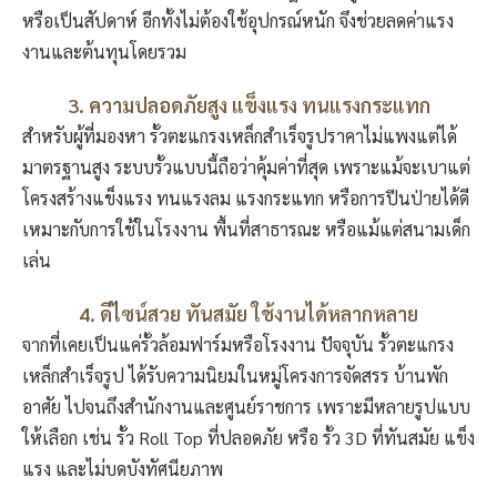
หรือเป็นสัปดาห์ อีกทั้งไม่ต้องใช้อุปกรณ์หนัก จึงช่วยลดค่าแรง
งานและต้นทุนโดยรวม
3. ความปลอดภัยสูง แข็งแรง ทนแรงกระแทก
สำหรับผู้ที่มองหา รั้วตะแกรงเหล็กสําเร็จรูปราคาไม่แพงแต่ได้
มาตรฐานสูง ระบบรั้วแบบนี้ถือว่าคุ้มค่าที่สุด เพราะแม้จะเบาแต่
โครงสร้างแข็งแรง ทนแรงลม แรงกระแทก หรือการปีนป่ายได้ดี
เหมาะกับการใช้ในโรงงาน พื้นที่สาธารณะ หรือแม้แต่สนามเด็ก
เล่น
4. ดีไซน์สวย ทันสมัย ใช้งานได้หลากหลาย
จากที่เคยเป็นแค่รั้วล้อมฟาร์มหรือโรงงาน ปัจจุบัน รั้วตะแกรง
เหล็กสำเร็จรูป ได้รับความนิยมในหมู่โครงการจัดสรร บ้านพัก
อาศัย ไปจนถึงสำนักงานและศูนย์ราชการ เพราะมีหลายรูปแบบ
ให้เลือก เช่น รั้ว Roll Top ที่ปลอดภัย หรือ รั้ว 3D ที่ทันสมัย แข็ง
แรง และไม่บดบังทัศนียภาพ