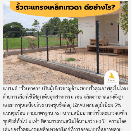
แบรนด์ “รั้วเทวดา” เป็นผู้เชี่ยวชาญด้านระบบรั้วคุณภาพสูงในไทย
ด้วยการเลือกใช้วัสดุระดับอุตสาหกรรม เช่น ผลิตจากลวดแรงดึงสูง
และการชุบเคลือบด้วย ลวดชุบซิงค์อลู (ZnAl) ผสมอลูมิเนียม 5%
แบบจุ่มร้อน ตามมาตรฐาน ASTM ทนสนิมมากกว่ารั้วตะแกรงเหล็ก
ชุบซิงค์ทั่วไป 4 เท่า ที่สามารถทนสนิมได้นานกว่า 80 ปี ความโดด
เด่นของรั้วตะแกรงเหล็กเทวดายังอยู่ที่การออกแบบที่หลากหลาย