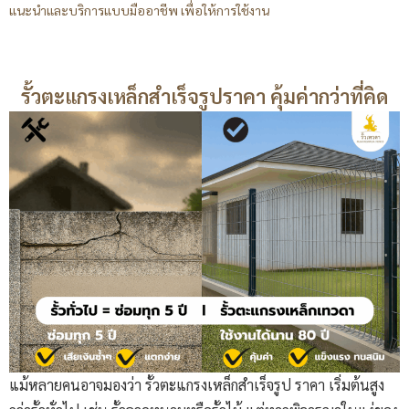
แนะนำและบริการแบบมืออาชีพ เพื่อให้การใช้งาน
รั้วตะแกรงเหล็กสําเร็จรูปราคา คุ้มค่ากว่าที่คิด
แม้หลายคนอาจมองว่า รั้วตะแกรงเหล็กสําเร็จรูป ราคา เริ่มต้นสูง