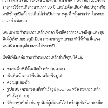
กว่ารั้วทั่วไป เช่น รั้วลวดหนามหรือรั้วไม้ แต่หากพิจารณาในแง่ของ
อายุการใช้งานที่ยาวนานกว่า 80 ปี และไม่ต้องเสียค่าซ่อมบำรุงหรือ
ทาสีซ้ำทุกปีแล้ว จะเห็นได้ว่าเป็นการลงทุนที่ “คุ้มค่ากว่า” ในระยะ
ยาวอย่างชัดเจน
โดยเฉพาะ รั้วตะแกรงเหล็กเทวดา ซึ่งผลิตจากลวดแรงดึงสูงและชุบ
ซิงค์จุ่มร้อนผสมอลูมิเนียม ตามมาตรฐานสากล ทำให้รั้วแข็งแรง
ทนสนิม และดูดีแม้ผ่านไปหลายปี
ปัจจัยที่มีผลต่อ ราคารั้วตะแกรงเหล็กสำเร็จรูป ได้แก่:
ขนาดพื้นที่ที่ต้องติดตั้ง (จำนวนเมตร)
พื้นที่หน้างาน (พื้นดิน หรือ พื้นปูน)
ความสูงของรั้ว
รูปแบบ (ตะแกรงเหล็กสำเร็จรูป Roll Top หรือ ตะแกรงเหล็ก
สำเร็จรูป 3D)
วิธีการชุบซิงค์ เช่น ชุบซิงค์จุ่มร้อนทั่วไป หรือชุบซิงค์แบบเคลือบ