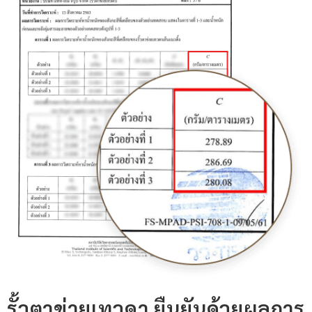
รั้วตาข่ายเทวดา ยืนยันด้วยผลการ