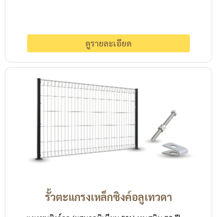
ดูรายละเอียด
รั้วตะแกรงเหล็กซิงค์อลูเทวดา