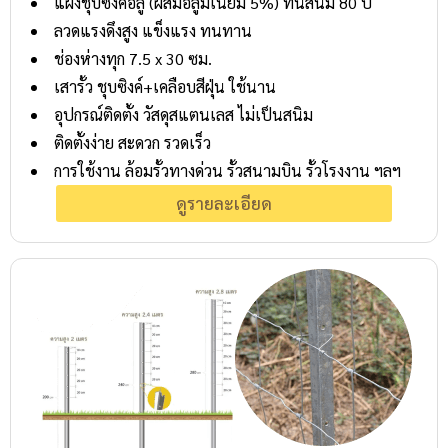
แผงชุบซิงค์อลู (ผสมอลูมิเนียม 5%) ทนสนิม 80 ปี
ลวดแรงดึงสูง แข็งแรง ทนทาน
ช่องห่างทุก 7.5 x 30 ซม.
เสารั้ว ชุบซิงค์+เคลือบสีฝุ่น ใช้นาน
อุปกรณ์ติดตั้ง วัสดุสแตนเลส ไม่เป็นสนิม
ติดตั้งง่าย สะดวก รวดเร็ว
การใช้งาน ล้อมรั้วทางด่วน รั้วสนามบิน รั้วโรงงาน ฯลฯ
ดูรายละเอียด