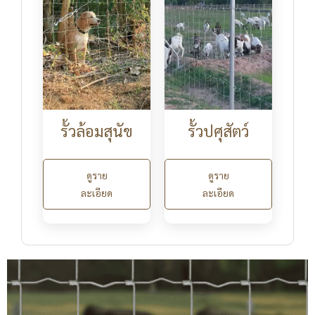
รั้วล้อมสุนัข
รั้วปศุสัตว์
ดูราย
ดูราย
ละเอียด
ละเอียด