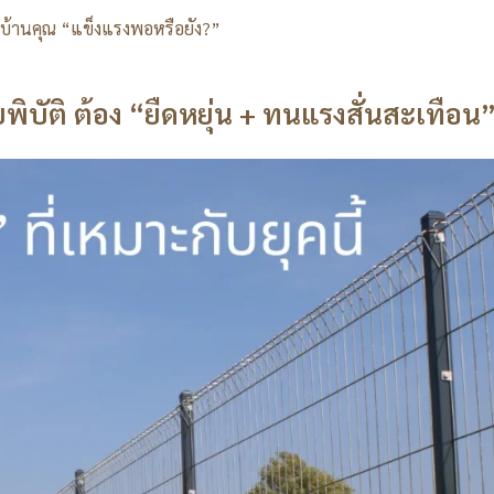
วบ้านคุณ “แข็งแรงพอหรือยัง?”
ยพิบัติ ต้อง “ยืดหยุ่น + ทนแรงสั่นสะเทือน