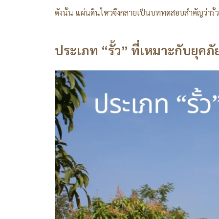
ดังนั้น แผ่นดินไหวจึงกลายเป็นบททดสอบสำคัญว่ารั้
ประเภท “รั้ว” ที่เหมาะกับยุคภั