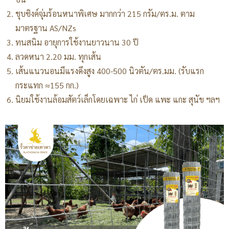
ชุบซิงค์จุ่มร้อนหนาพิเศษ มากกว่า 215 กรัม/ตร.ม. ตาม
มาตรฐาน AS/NZs
ทนสนิม อายุการใช้งานยาวนาน 30 ปี
ลวดหนา 2.20 มม. ทุกเส้น
เส้นแนวนอนมีแรงดึงสูง 400-500 นิวตัน/ตร.มม. (รับแรก
กระแทก ≈155 กก.)
นิยมใช้งานล้อมสัตว์เล็กโดยเฉพาะ ไก่ เป็ด แพะ แกะ สุนัข ฯลฯ