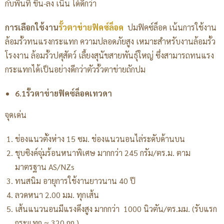
กับพื้นที่ ขึ้น-ลง เนิน ได้ดีกว่า
การเลือกใช้งาน
รั้วตาข่ายฟิคซ์ล็อค
ปมฟิคซ์ล็อค เน้นการใช้งาน
ล้อมรั้วทนแรงกระแทก ความปลอดภัยสูง เหมาะสำหรับงานล้อมรั้ว
โรงงาน ล้อมรั้วปศุสัตว์ เลี้ยงสุนัขสายพันธุ์ใหญ่ ซึ่งสามารถทนแรง
กระแทกได้เป็นอย่างดีกว่าตัวรั้วตาข่ายถักปม
6.1รั้วตาข่ายฟิคซ์ล็อคเทวดา
จุดเด่น
ช่องแนวตั้งห่าง 15 ซม. ช่องแนวนอนไล่ระดับด้านบน
ชุบซิงค์จุ่มร้อนหนาพิเศษ มากกว่า 245 กรัม/ตร.ม. ตาม
มาตรฐาน AS/NZs
ทนสนิม อายุการใช้งานยาวนาน 40 ปี
ลวดหนา 2.00 มม. ทุกเส้น
เส้นแนวนอนมีแรงดึงสูง มากกว่า 1000 นิวตัน/ตร.มม. (รับแรก
กระแทก ≈ 320 กก.)