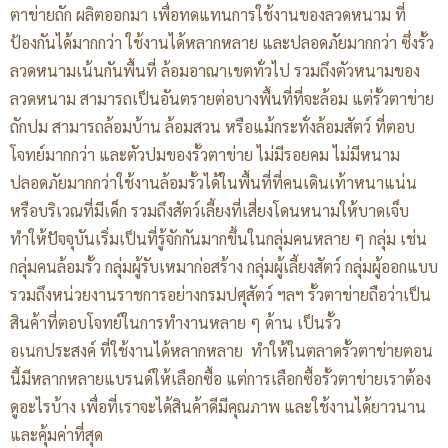
ตาข่ายถัก ผลิตออกมา เพื่อทดแทนการใช้งานของลวดหนาม ที่
ป้องกันได้มากกว่า ใช้งานได้หลากหลาย และปลอดภัยมากกว่า ซึ่งรั้ว
ลวดหนามเน้นกันพื้นที่ ล้อมอาณาเขตทั่วไป รวมถึงตัวหนามของ
ลวดหนาม สามารถเป็นอันตรายต่อบางพื้นที่ที่จะล้อม แต่รั้วตาข่าย
ถักปม สามารถล้อมบ้าน ล้อมสวน หรือแม้กระทั่งล้อมสัตว์ ที่ตอบ
โจทย์มากกว่า และตัวปมของรั้วตาข่าย ไม่มีรอยคม ไม่มีหนาม
ปลอดภัยมากกว่าใช้งานล้อมรั้วได้ในพื้นที่ที่คนเดินเท้าหนาแน่น
หรือบริเวณที่มีเด็ก รวมถึงสัตว์เลี้ยงที่เสี่ยงโดนหนามให้บาดเจ็บ
ทำให้ปัจจุบันเริ่มเป็นที่รู้จักกันมากขึ้นในกลุ่มคนหลาย ๆ กลุ่ม เช่น
กลุ่มคนล้อมรั้ว กลุ่มผู้รับเหมาก่อสร้าง กลุ่มผู้เลี้ยงสัตว์ กลุ่มผู้ออกแบบ
รวมถึงหน่วยงานราชการอย่างกรมปศุสัตว์ ฯลฯ รั้วตาข่ายถือว่าเป็น
สินค้าที่ตอบโจทย์ในการทำงานหลาย ๆ ด้าน เป็นรั้ว
อเนกประสงค์ ที่ใช้งานได้หลากหลาย ทำให้ในตลาดรั้วตาข่ายตอน
นี้มีหลากหลายแบรนด์ให้เลือกซื้อ แต่การเลือกซื้อรั้วตาข่ายเราต้อง
ดูอะไรบ้าง เพื่อที่เราจะได้สินค้าดีมีคุณภาพ และใช้งานได้ยาวนาน
และคุ้มค่าที่สุด