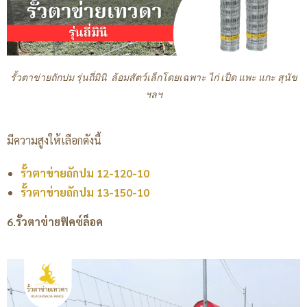
รั้วตาข่ายถักปม รุ่นถี่มินิ ล้อมสัตว์เล็กโดยเฉพาะ ไก่ เป็ด แพะ แกะ สุนัข
ฯลฯ
มีความสูงให้เลือกดังนี้
รั้วตาข่ายถักปม 12-120-10
รั้วตาข่ายถักปม 13-150-10
6.
รั้วตาข่ายฟิคซ์ล็อค