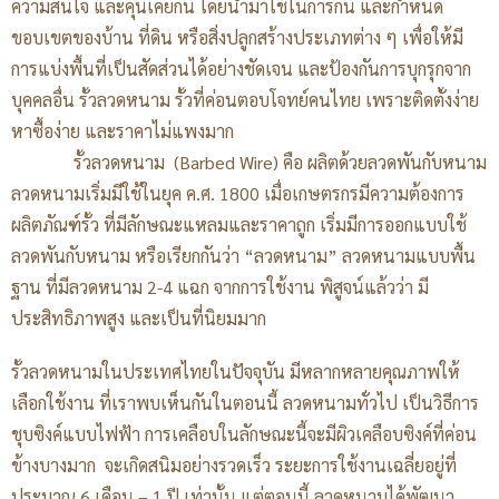
ความสนใจ และคุ้นเคยกัน โดยนำมาใช้ในการกั้น และกำหนด
ขอบเขตของบ้าน ที่ดิน หรือสิ่งปลูกสร้างประเภทต่าง ๆ เพื่อให้มี
การแบ่งพื้นที่เป็นสัดส่วนได้อย่างชัดเจน และป้องกันการบุกรุกจาก
บุคคลอื่น รั้วลวดหนาม รั้วที่ค่อนตอบโจทย์คนไทย เพราะติดตั้งง่าย
หาซื้อง่าย และราคาไม่แพงมาก
รั้วลวดหนาม (Barbed Wire) คือ ผลิตด้วยลวดพันกับหนาม
ลวดหนามเริ่มมีใช้ในยุค ค.ศ. 1800 เมื่อเกษตรกรมีความต้องการ
ผลิตภัณฑ์รั้ว ที่มีลักษณะแหลมและราคาถูก เริ่มมีการออกแบบใช้
ลวดพันกับหนาม หรือเรียกกันว่า “ลวดหนาม” ลวดหนามแบบพื้น
ฐาน ที่มีลวดหนาม 2-4 แฉก จากการใช้งาน พิสูจน์แล้วว่า มี
ประสิทธิภาพสูง และเป็นที่นิยมมาก
รั้วลวดหนามในประเทศไทยในปัจจุบัน มีหลากหลายคุณภาพให้
เลือกใช้งาน ที่เราพบเห็นกันในตอนนี้ ลวดหนามทั่วไป เป็นวิธีการ
ชุบซิงค์แบบไฟฟ้า การเคลือบในลักษณะนี้จะมีผิวเคลือบซิงค์ที่ค่อน
ข้างบางมาก จะเกิดสนิมอย่างรวดเร็ว ระยะการใช้งานเฉลี่ยอยู่ที่
ประมาณ 6 เดือน – 1 ปี เท่านั้น แต่ตอนนี้ ลวดหนามได้พัฒนา