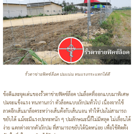
รั้วตาข่ายฟิคซ์ล็อค ปมแน่น ทนแรงกระแทกได้ดี
ข้อดีและจุดเด่นของรั้วตาข่ายฟิคซ์ล็อค ปมล็อคที่ออกแบบมาพิเศษ
ปมจะแข็งแรง ทนทานกว่า ตัวล็อคแบบถักปมทั่วไป เนื่องจากใช้
ลวดอีกเส้นมาล็อคระหว่างเส้นตั้งกับเส้นนอน ทำให้ปมไม่สามารถ
ขยับได้ แม้จะมีแรงปะทะหนัก ๆ ปมลักษณะนี้ก็ไม่มีหลุด ไม่เลื่อนได้
ง่าย แตกต่างจากตัวถักปม ที่สามารถขยับได้นิดหน่อย เพื่อใช้ติดตั้ง