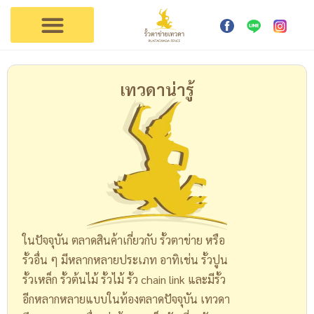
การใช้งาน
ตัวแทนเทวดา
ติดต่อรั้วเทวดา
เทวดาน่ารู้
ในปัจจุบัน ตลาดสินค้าเกี่ยวกับ รั้วตาข่าย หรือ
รั้วอื่น ๆ มีหลากหลายประเภท อาทิเช่น รั้วปูน
รั้วเหล็ก รั้วต้นไม้ รั้วไม้ รั้ว chain link และมีรั้ว
อีกหลากหลายแบบในท้องตลาดปัจจุบัน เทวดา