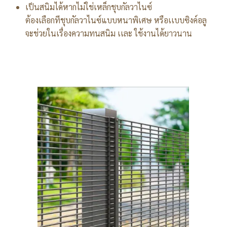
เป็นสนิมได้หากไม่ใช่เหล็กชุบกัลวาไนซ์
ต้องเลือกทีชุบกัลวาไนซ์แบบหนาพิเศษ หรือเเบบซิงค์อลู
จะช่วยในเรื่องความทนสนิม เเละ ใช้งานได้ยาวนาน