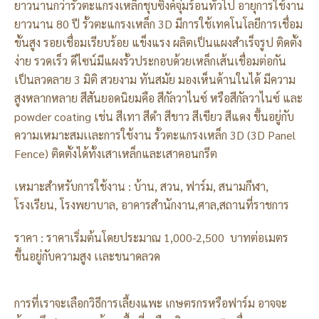
ยาวนานกว่ารั้วตะแกรงเหล็กชุบซิงค์จุ่มร้อนทั่วไป อายุการใช้งาน
ยาวนาน 80 ปี รั้วตะแกรงเหล็ก 3D มีการใช้เทคโนโลยีการเชื่อม
ขั้นสูง รอยเชื่อมเรียบร้อย แข็งแรง ผลิตเป็นแผงสำเร็จรูป ติดตั้ง
ง่าย รวดเร็ว ดีไซน์มีแผงรั้วประกอบด้วยเหล็กเส้นเชื่อมต่อกัน
เป็นลวดลาย 3 มิติ สวยงาม ทันสมัย มองเห็นด้านในได้ มีความ
สูงหลากหลาย สีสันยอดนิยมคือ สีกัลวาไนซ์ หรือสีกัลวาไนซ์ และ
powder coating เช่น สีเทา สีดำ สีขาว สีเขียว สีแดง ขึ้นอยู่กับ
ความเหมาะสมเเละการใช้งาน รั้วตะแกรงเหล็ก 3D (3D Panel
Fence) ติดตั้งได้ทั้งเสาเหล็กและเสาคอนกรีต
เหมาะสำหรับการใช้งาน : บ้าน, สวน, ฟาร์ม, สนามกีฬา,
โรงเรียน, โรงพยาบาล, อาคารสำนักงาน,ศาล,สถานที่ราชการ
ราคา : ราคาเริ่มต้นโดยประมาณ 1,000-2,500 บาทต่อเมตร
ขึ้นอยู่กับความสูง เเละขนาดลวด
การที่เราจะเลือกวิธีการเลี้ยงแพะ เกษตรกรหรือฟาร์ม อาจจะ