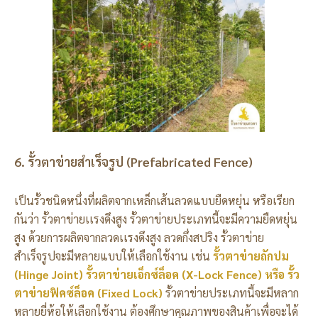
6. รั้วตาข่ายสำเร็จรูป (Prefabricated Fence)
เป็นรั้วชนิดหนึ่งที่ผลิตจากเหล็กเส้นลวดแบบยืดหยุ่น หรือเรียก
กันว่า รั้วตาข่ายเเรงดึงสูง รั้วตาข่ายประเภทนี้จะมีความยืดหยุ่น
สูง ด้วยการผลิตจากลวดเเรงดึงสูง ลวดกึ่งสปริง รั้วตาข่าย
สำเร็จรูปจะมีหลายแบบให้เลือกใช้งาน เช่น
รั้วตาข่ายถักปม
(Hinge Joint)
รั้วตาข่ายเอ็กซ์ล็อค (X-Lock Fence) หรือ รั้ว
ตาข่ายฟิคซ์ล็อค (Fixed Lock)
รั้วตาข่ายประเภทนี้จะมีหลาก
หลายยี่ห้อให้เลือกใช้งาน ต้องศึกษาคุณภาพของสินค้าเพื่อจะได้