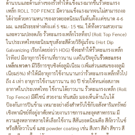
ด้านบนและด้านล่างของรั้วทำให้แข็งแรงมากขึ้นรั้วตะแกรง
เหล็ก ROLL TOP FENCE มีความแข็งแรงมากจนไม่สามารถงอ
ได้ง่ายด้วยความหนาของลวดยอดนิยมเริ่มต้นตั้งเเต่ขนาด 4-6
มม. และมีระยะห่างตั้งเเต่ 5 ซม.- 15 ซม. ให้ทั้งความสวยงาม
และความปลอดภัย รั้วตะแกรงเหล็กโรลท็อป (Roll Top Fence)
ในประเทศไทยจะนิยมชุบสังกะสีด้วยวิธีจุ่มร้อน (Hot Dip
Galvanizing เรียกโดยย่อว่า HDG) ซึ่งจะทำให้รั้วตะแกรงเหล็ก
โรท๊อป มีอายุการใช้งานที่ยาวนาน เเต่ในปัจจุบัน
รั้วตะแกรง
เหล็กเทวดา
มีวิธีการชุบซิงค์อลูมิเนียม (เพิ่มส่วนผสมของอลูมิ
เนียม5%) ทำให้มีอายุการใช้งานนานกว่ารั้วตะแกรงเหล็กทั่วไป
ถึง 4 เท่า อายุการใช้งานยาวนาน 80 ปี ช่วยให้ทนต่อสภาพ
อากาศในประเทศไทย ใช้งานได้ยาวนาน รั้วตะแกรงเหล็ก (Roll
Top Fence) มีดีไซน์ สวยงาม ทันสมัย มองเห็นด้านในได้
ป้องกันการปีนข้าม เหมาะอย่างยิ่งสำหรับใช้กับอสังหาริมทรัพย์
เชิงพาณิชย์ที่อยู่อาศัยหน่วยงานราชการและอุตสาหกรรม มี
ความสูงหลากหลายให้เลือกใช้งาน สีสันยอดนิยมคือ สีกัลวาไนซ์
หรือสีกัลวาไนซ์ และ powder coating เช่น สีเทา สีดำ สีขาว สี