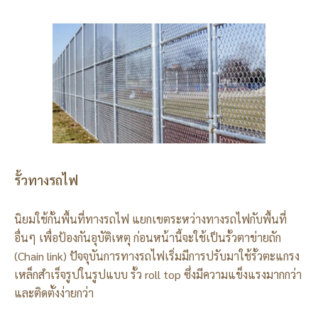
รั้วทางรถไฟ
นิยมใช้กั้นพื้นที่ทางรถไฟ แยกเขตระหว่างทางรถไฟกับพื้นที่
อื่นๆ เพื่อป้องกันอุบัติเหตุ ก่อนหน้านี้จะใช้เป็นรั้วตาข่ายถัก
(Chain link) ปัจจุบันการทางรถไฟเริ่มมีการปรับมาใช้รั้วตะแกรง
เหล็กสำเร็จรูปในรูปแบบ รั้ว roll top ซึ่งมีความแข็งแรงมากกว่า
และติดตั้งง่ายกว่า