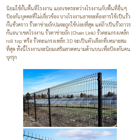
นิยมใช้กั้นพื้นที่โรงงาน แยกเขตระหว่างโรงงานกับพื้นที่อื่นๆ
ป้องกันบุคคลที่ไม่เกี่ยวข้อง บางโรงงานอาจจะต้องการใช้เป็นรั้ว
กั้นชั่วคราว รั้วตาข่ายถักปมจะถูกใช้บ่อยที่สุด แต่ถ้าเป็นรั้วถาวร
กั้นอนาเขตโรงงาน รั้วตาข่ายถัก (Chain Link) รั้วตะแกรงเหล็ก
roll top หรือ รั้วตะแกรงเหล็ก 3D จะเป็นตัวเลือกที่เหมาะสม
ที่สุด ทั้งนี้โรงงานจะนิยมเสริมลวดหนามด้านบนเพื่อป้องกันคน
บุกรุก