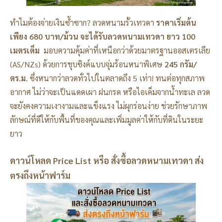
ทำไมต้องจ่ายเงินซ้ำซาก? ลวดหนามรั้วเทวดา
ราคาเริ่มต้น
เพียง 680 บาท/ม้วน จะได้รับลวดหนามเทวดา ยาว 100
เมตรเต็ม
มอบความคุ้มค่าที่เหนือกว่าด้วยมาตรฐานออสเตรเลีย
(AS/NZs) ด้วยการชุบซิงค์แบบจุ่มร้อนหนาพิเศษ
245 กรัม/
ตร.ม.
ซึ่งหนากว่าลวดทั่วไปในตลาดถึง 5 เท่า! ทนต่อทุกสภาพ
อากาศ ไม่ว่าจะเป็นแดดเผา ฝนกรด หรือไอเค็มจากน้ำทะเล ลวด
จะยังคงความเงางามและแข็งแรง ไม่ผุกร่อนง่าย ช่วยรักษาภาพ
ลักษณ์ที่ดีให้กับพื้นที่ของคุณและเพิ่มมูลค่าให้กับที่ดินในระยะ
ยาว
ดาวน์โหลด Price List หรือ สั่งซื้อลวดหนามเทวดา ส่ง
ตรงถึงหน้าฟาร์ม