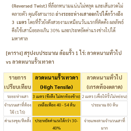
(Reversed Twist)
ที่ล็อกหนามแน่นไม่หลุด และเส้นลวดไม่
คลายตัว คุณจึงสามารถ
ถ่างระยะห่างเสาออกไปได้กว้างถึง
3 เมตร
โดยที่รั้วยังตึงสวยงามเหมือนวันแรกที่ติดตั้ง ผลลัพธ์
คือใช้เสาน้อยลงเกิน 30% และประหยัดค่าแรงช่างไปได้
มหาศาล
[ตาราง] สรุปงบประมาณ ล้อมรั้ว 1 ไร่: ลวดหนามทั่วไป
vs ลวดหนามรั้วเทวดา
รายการ
ลวดหนามรั้วเทวดา
ลวดหนามทั่วไป
เปรียบเทียบ
(High Tensile)
(เกรดท้องตลาด)
ระยะห่างเสา
3 เมตร (ขึงตึง ไม่ตกท้องช้าง)
2 เมตร (เพื่อให้รั้วไม่หย่อน)
จำนวนเสาที่ต้อง
เหลือเพียง 40 - 54 ต้น
ประมาณ 80 ต้น
ใช้ (1 ไร่)
ค่าแรงขุด/ติดตั้ง
ประหยัดค่าแรงได้กว่า 30-
จ่ายแพงตามจำนวนเสาที่
40%
มาก