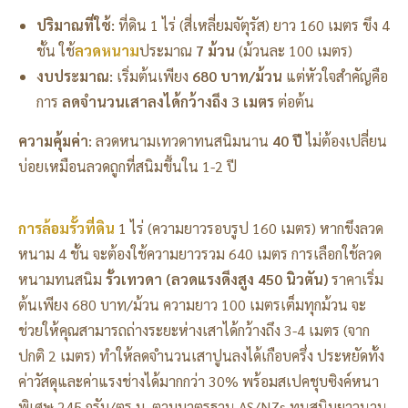
ปริมาณที่ใช้:
ที่ดิน 1 ไร่ (สี่เหลี่ยมจัตุรัส) ยาว 160 เมตร ขึง 4
ชั้น ใช้
ลวดหนาม
ประมาณ
7 ม้วน
(ม้วนละ 100 เมตร)
งบประมาณ:
เริ่มต้นเพียง
680 บาท/ม้วน
แต่หัวใจสำคัญคือ
การ
ลดจำนวนเสาลงได้กว้างถึง 3 เมตร
ต่อต้น
ความคุ้มค่า:
ลวดหนามเทวดาทนสนิมนาน
40 ปี
ไม่ต้องเปลี่ยน
บ่อยเหมือนลวดถูกที่สนิมขึ้นใน 1-2 ปี
การล้อมรั้วที่ดิน
1 ไร่ (ความยาวรอบรูป 160 เมตร) หากขึงลวด
หนาม 4 ชั้น จะต้องใช้ความยาวรวม 640 เมตร การเลือกใช้ลวด
หนามทนสนิม
รั้วเทวดา (ลวดแรงดึงสูง 450 นิวตัน)
ราคาเริ่ม
ต้นเพียง 680 บาท/ม้วน ความยาว 100 เมตรเต็มทุกม้วน จะ
ช่วยให้คุณสามารถถ่างระยะห่างเสาได้กว้างถึง 3-4 เมตร (จาก
ปกติ 2 เมตร) ทำให้ลดจำนวนเสาปูนลงได้เกือบครึ่ง ประหยัดทั้ง
ค่าวัสดุและค่าแรงช่างได้มากกว่า 30% พร้อมสเปคชุบซิงค์หนา
พิเศษ 245 กรัม/ตร.ม. ตามมาตรฐาน AS/NZs ทนสนิมยาวนาน