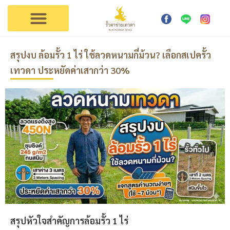
การใช้งาน
ตัวแทนเทวดา
ติดต่อรั้วเทวดา
สรุปงบ ล้อมรั้ว 1 ไร่ ใช้ลวดหนามกี่ม้วน? เลือกสเปครั้ว
เทวดา ประหยัดค่าเสากว่า 30%
สรุปหัวใจสำคัญการล้อมรั้ว 1 ไร่