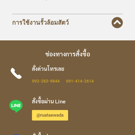
การใช้งานรั้วล้อมสัตว์
ช่องทางการสั่งซื้อ
สั่งด่วนโทรเลย
092-283-9844
091-414-2614
สั่งซื้อผ่าน Line
@ruataewada