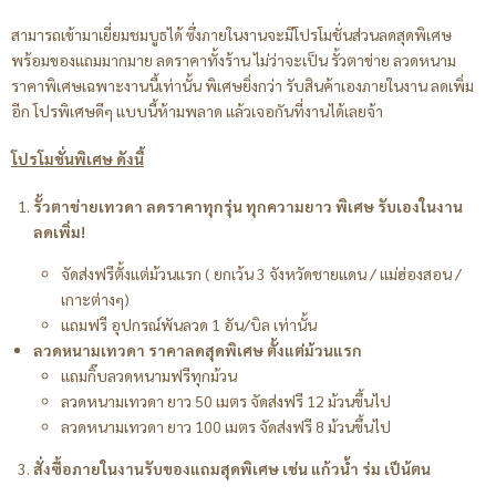
สามารถเข้ามาเยี่ยมชมบูธได้ ซึ่งภายในงานจะมีโปรโมชั่นส่วนลดสุดพิเศษ
พร้อมของแถมมากมาย ลดราคาทั้งร้าน ไม่ว่าจะเป็น รั้วตาข่าย ลวดหนาม
ราคาพิเศษเฉพาะงานนี้เท่านั้น พิเศษยิ่งกว่า รับสินค้าเองภายในงาน ลดเพิ่ม
อีก โปรพิเศษดีๆ แบบนี้ห้ามพลาด แล้วเจอกันที่งานได้เลยจ้า
โปรโมชั่นพิเศษ ดังนี้
รั้วตาข่ายเทวดา ลดราคาทุกรุ่น ทุกความยาว พิเศษ รับเองในงาน
ลดเพิ่ม!
จัดส่งฟรีตั้งแต่ม้วนแรก ( ยกเว้น 3 จังหวัดชายแดน / แม่ฮ่องสอน /
เกาะต่างๆ)
แถมฟรี อุปกรณ์พันลวด 1 อัน/บิล เท่านั้น
ลวดหนามเทวดา ราคาลดสุดพิเศษ ตั้งแต่ม้วนแรก
แถมกิ๊บลวดหนามฟรีทุกม้วน
ลวดหนามเทวดา ยาว 50 เมตร จัดส่งฟรี 12 ม้วนขึ้นไป
ลวดหนามเทวดา ยาว 100 เมตร จัดส่งฟรี 8 ม้วนขึ้นไป
สั่งซื้อภายในงานรับของแถมสุดพิเศษ เช่น แก้วน้ำ ร่ม เป็น้ตน