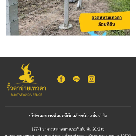
บริษัท แอดวานซ์ แมททีเรียลส์ คอร์ปอเรชั่น จำกัด
177/1 อาคารบางกอกสหประกันภัย ชั้น 20/2 เอ
ซอยอนุมานราชธน ถนนสุรวงศ์ แขวงสุริยวงศ์ เขตบางรัก กรุงเทพมหานคร 10500