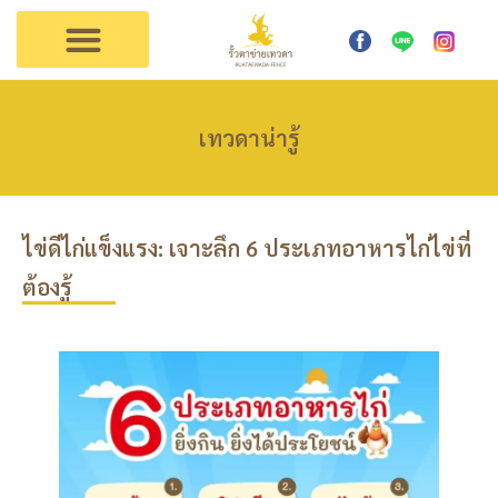
การใช้งาน
ตัวแทนเทวดา
ติดต่อรั้วเทวดา
เทวดาน่ารู้
ไข่ดีไก่แข็งแรง: เจาะลึก 6 ประเภทอาหารไก่ไข่ที่
ต้องรู้