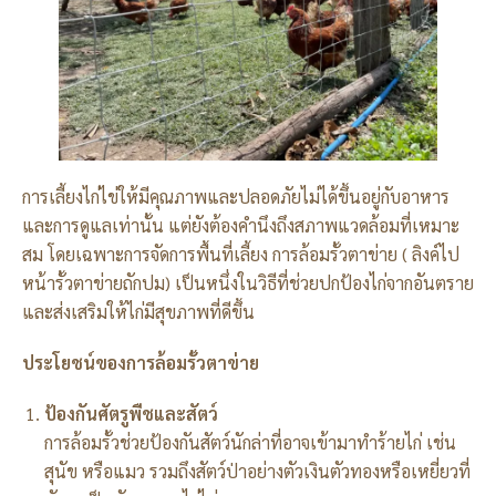
การเลี้ยงไก่ไข่ให้มีคุณภาพและปลอดภัยไม่ได้ขึ้นอยู่กับอาหาร
และการดูแลเท่านั้น แต่ยังต้องคำนึงถึงสภาพแวดล้อมที่เหมาะ
สม โดยเฉพาะการจัดการพื้นที่เลี้ยง การล้อมรั้วตาข่าย ( ลิงค์ไป
หน้ารั้วตาข่ายถักปม) เป็นหนึ่งในวิธีที่ช่วยปกป้องไก่จากอันตราย
และส่งเสริมให้ไก่มีสุขภาพที่ดีขึ้น
ประโยชน์ของการล้อมรั้วตาข่าย
ป้องกันศัตรูพืชและสัตว์
การล้อมรั้วช่วยป้องกันสัตว์นักล่าที่อาจเข้ามาทำร้ายไก่ เช่น
สุนัข หรือแมว รวมถึงสัตว์ป่าอย่างตัวเงินตัวทองหรือเหยี่ยวที่