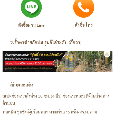
สั่งซื้อผ่าน Line
สั่งซื้อ โทร
2.รั้วตาข่ายถักปม รุ่นถี่ไล่ระดับ (ถี่กว่า)
ลักษณะเด่น
สเปคช่องแนวตั้งห่าง 10 ซม. (4 นิ้ว) ช่องแนวนอน ถี่ด้านล่าง ห่าง
ด้านบน
ทนสนิม ชุบซิงค์จุ่มร้อนหนา มากกว่า 245 กรัม/ตร.ม. ตาม