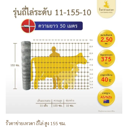
รั้วตาข่ายเทวดา ถี่ไล่ สูง 155 ซม.