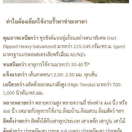
ทำไมต้องเลือกใช้งานรั้วตาข่ายเทวดา
คุณภาพเหนือกว่า
ชุบซิงค์แบบจุ่มร้อนอย่างหนาพิเศษ (Hot
Dipped Heavy Galvanized) มากกว่า 215-245 กรัม/ตร.ม. (gsm)
มาตรฐานเกรดออสเตรเลียพรีเมี่ยม AS/NZs
ทนสนิมกว่า
อายุการใช้งานมากกว่า 30-40 ปี*
แข็งแรงกว่า
เส้นลวดหนา 2.00- 2.50 มม. ทุกเส้น
เหนียวกว่า
ผลิตด้วยลวดแรงดึงสูง (High Tensile) มากกว่า 700-
1,000 นิวตัน/ตร.มม.
หลากหลายกว่า
หลายความสูง หลายความถี่ ช่องห่าง 4x4 นิ้ว หรือ
4x6 นิ้ว เหมาะกับทุกการใช้งาน ล้อมบ้าน ล้อมสวน ล้อมสัตว์ ฯลฯ
ติดตั้งง่ายกว่า
ติดตั้งได้กับเสาทุกประเภท เสาเหล็ก เสาปูน เสาไม้
คุ้มค่ากว่า
ประหยัดเสา (ระยะ 4-8 เมตร) ประหยัดเสา ประหยัด