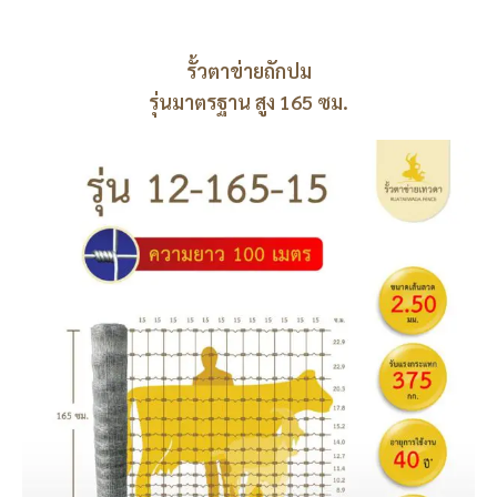
รั้วตาข่ายถักปม
รุ่นมาตรฐาน สูง 165 ซม.