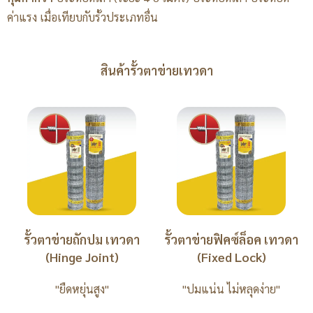
ค่าแรง เมื่อเทียบกับรั้วประเภทอื่น
สินค้ารั้วตาข่ายเทวดา
รั้วตาข่ายถักปม เทวดา
รั้วตาข่ายฟิคซ์ล็อค เทวดา
(Hinge Joint)
(Fixed Lock)
"ยืดหยุ่นสูง"
"ปมแน่น ไม่หลุดง่าย"