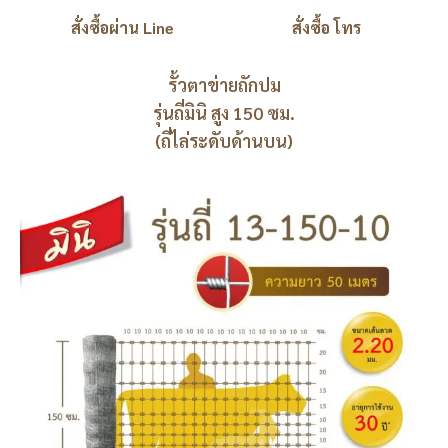
สั่งซื้อผ่าน Line
สั่งซื้อ โทร
รั้วตาข่ายถักปม
รุ่นถี่มินิ สูง 150 ซม.
(ถี่ไล่ระดับด้านบน)