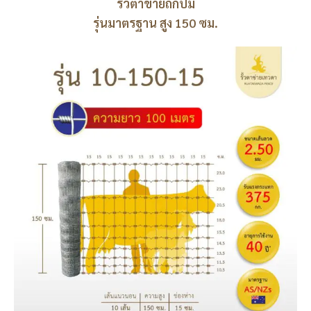
รั้วตาข่ายถักปม
รุ่นมาตรฐาน สูง 150 ซม.