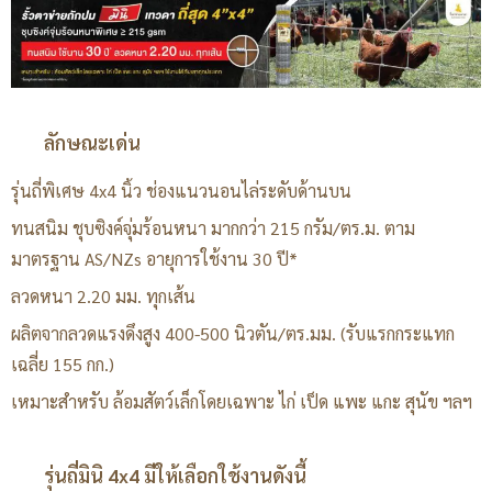
ลักษณะเด่น
รุ่นถี่พิเศษ 4x4 นิ้ว ช่องแนวนอนไล่ระดับด้านบน
ทนสนิม ชุบซิงค์จุ่มร้อนหนา มากกว่า 215 กรัม/ตร.ม. ตาม
มาตรฐาน AS/NZs อายุการใช้งาน 30 ปี*
ลวดหนา 2.20 มม. ทุกเส้น
ผลิตจากลวดแรงดึงสูง 400-500 นิวตัน/ตร.มม. (รับแรกกระแทก
เฉลี่ย 155 กก.)
เหมาะสำหรับ ล้อมสัตว์เล็กโดยเฉพาะ ไก่ เป็ด แพะ แกะ สุนัข ฯลฯ
รุ่นถี่มินิ 4x4 มีให้เลือกใช้งานดังนี้