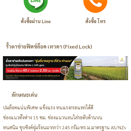
สั่งซื้อผ่าน Line
สั่งซื้อ โทร
รั้วตาข่ายฟิคซ์ล็อค เทวดา (Fixed Lock)
ลักษณะเด่น
ปมล็อคแน่นพิเศษ แข็งแรง ทนแรงกระแทกได้ดี
ช่องแนวตั้งห่าง 15 ซม. ช่องแนวนอนไล่ระดับด้านบน
ทนสนิม ชุบซิงค์จุ่มร้อนมากกว่า 245 กรัม/ตร.ม.มาตรฐาน AS/NZs